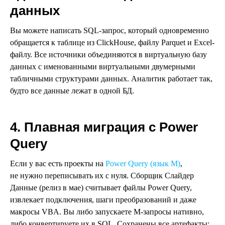
данных
Вы можете написать SQL-запрос, который одновременно
обращается к таблице из ClickHouse, файлу Parquet и Excel-
файлу. Все источники объединяются в виртуальную базу
данных с именованными виртуальными двумерными
табличными структурами данных. Аналитик работает так,
будто все данные лежат в одной БД.
4. Плавная миграция с Power
Query
Если у вас есть проекты на
Power Query (язык M)
,
не нужно переписывать их с нуля. Сборщик Слайдер
Данные (релиз в мае) считывает файлы Power Query,
извлекает подключения, шаги преобразований и даже
макросы VBA. Вы либо запускаете M-запросы нативно,
либо конвертируете их в SQL. Сохранены все артефакты: